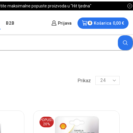
B2B
Prijava
Košarica
0,00
€
0
Prikaz
POPUST
20%