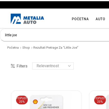
POČETNA
AUTO
Početna
Shop
Rezultati Pretrage Za “little Joe”
Filters
POPUST
POPUST
20%
20%