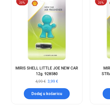
20%
20%
MIRIS SHELL LITTLE JOE NEW CAR
MIR
12g. 928580
STR
4,99
€
3,99
€
Dodaj u košaricu