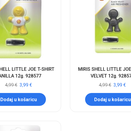
HELL LITTLE JOE T-SHIRT
MIRIS SHELL LITTLE JO
ANILLA 12g. 928577
VELVET 12g. 9285
4,99
€
3,99
€
4,99
€
3,99
€
Dodaj u košaricu
Dodaj u košaricu