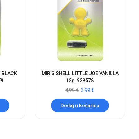
E BLACK
MIRIS SHELL LITTLE JOE VANILLA
79
12g. 928578
4,99
€
3,99
€
Dodaj u košaricu