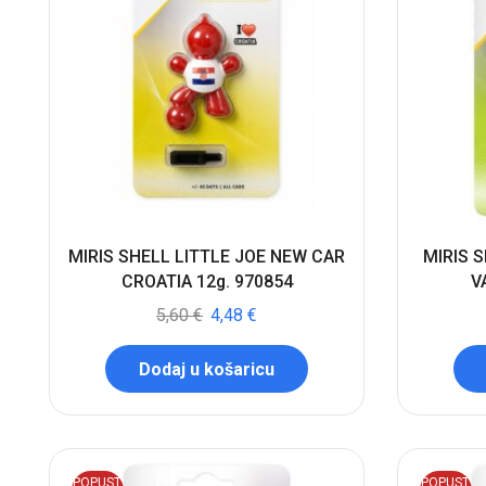
MIRIS SHELL LITTLE JOE NEW CAR
MIRIS S
CROATIA 12g. 970854
V
5,60
€
4,48
€
Dodaj u košaricu
POPUST
POPUST