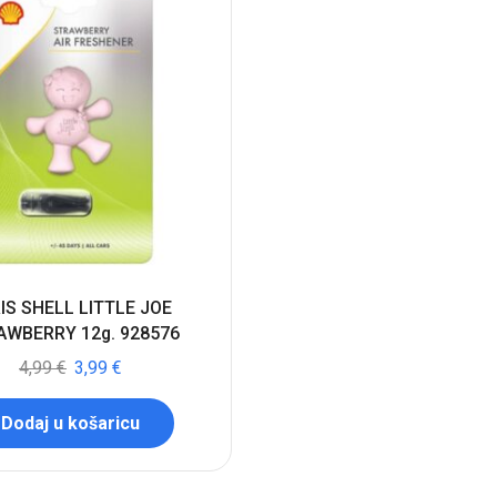
IS SHELL LITTLE JOE
AWBERRY 12g. 928576
4,99
€
3,99
€
Dodaj u košaricu