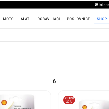
Iskoristite maksimalne popuste proizvoda u "Hit tjedna"
MOTO
ALATI
DOBAVLJAČI
POSLOVNICE
SHOP
6
POPUST
20%