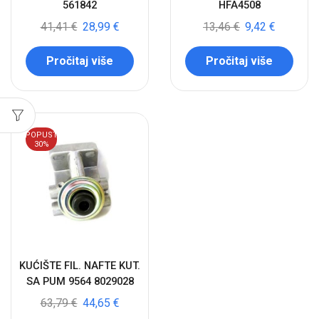
561842
HFA4508
41,41
€
28,99
€
13,46
€
9,42
€
Pročitaj više
Pročitaj više
POPUST
30%
KUĆIŠTE FIL. NAFTE KUT.
SA PUM 9564 8029028
63,79
€
44,65
€