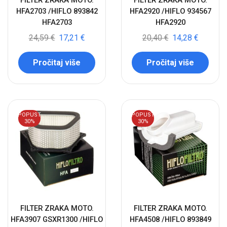
FILTER ZRAKA MOTO.
FILTER ZRAKA MOTO.
HFA2703 /HIFLO 893842
HFA2920 /HIFLO 934567
HFA2703
HFA2920
24,59
€
17,21
€
20,40
€
14,28
€
Pročitaj više
Pročitaj više
POPUST
POPUST
30%
30%
FILTER ZRAKA MOTO.
FILTER ZRAKA MOTO.
HFA3907 GSXR1300 /HIFLO
HFA4508 /HIFLO 893849