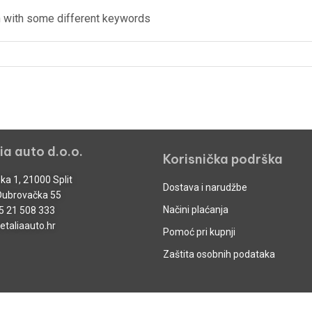
in with some different keywords
ia auto d.o.o.
Korisnička podrška
ka 1, 21000 Split
Dostava i narudžbe
Dubrovačka 55
Načini plaćanja
5 21 508 333
taliaauto.hr
Pomoć pri kupnji
Zaštita osobnih podataka