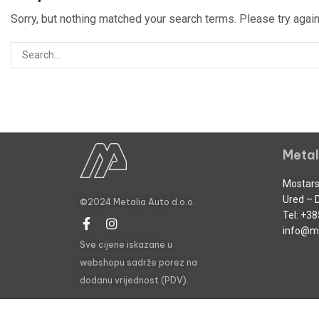
Sorry, but nothing matched your search terms. Please try aga
Metal
Mostars
Ured – 
©2024 Metalia Auto d.o.o.
Tel:
+38
info@me
Sve cijene iskazane u
webshopu sadrže porez na
dodanu vrijednost (PDV).