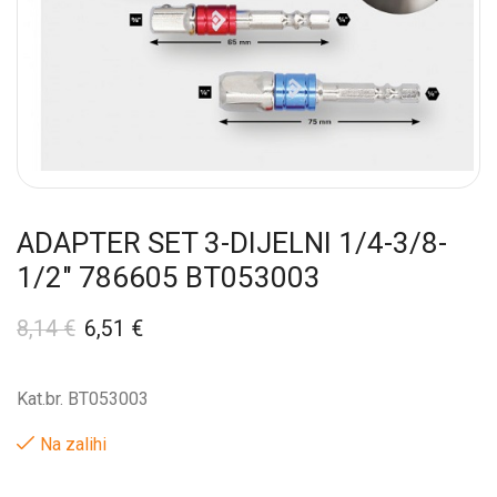
ADAPTER SET 3-DIJELNI 1/4-3/8-
1/2″ 786605 BT053003
8,14
€
6,51
€
Kat.br. BT053003
Na zalihi