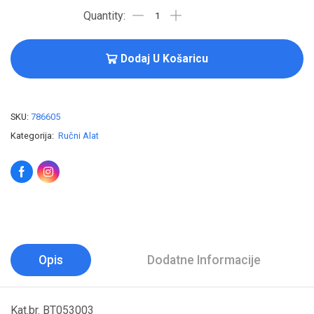
Dodaj U Košaricu
SKU:
786605
Kategorija:
Ručni Alat
Opis
Dodatne Informacije
Kat.br. BT053003