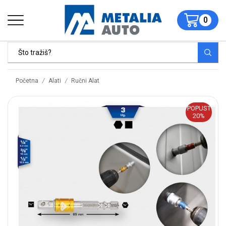
0
/
/
Početna
Alati
Ručni Alat
POPUST
20%