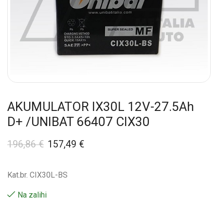
AKUMULATOR IX30L 12V-27.5Ah
D+ /UNIBAT 66407 CIX30
196,86
€
157,49
€
Kat.br. CIX30L-BS
Na zalihi