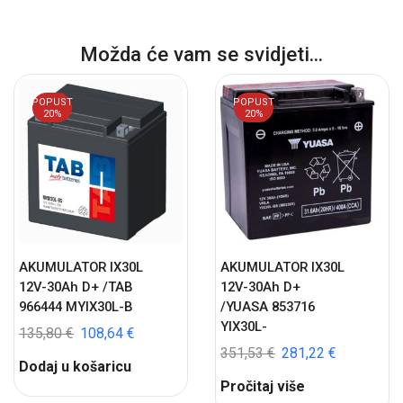
Možda će vam se svidjeti...
POPUST
POPUST
20%
20%
AKUMULATOR IX30L
AKUMULATOR IX30L
12V-30Ah D+ /TAB
12V-30Ah D+
966444 MYIX30L-B
/YUASA 853716
YIX30L-
135,80
€
108,64
€
351,53
€
281,22
€
Dodaj u košaricu
Pročitaj više