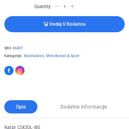
Dodaj U Košaricu
SKU:
66407
Kategorije:
Akumulatori
,
Motorkotači & Sport
Opis
Dodatne Informacije
Kat.br. CIX30L-BS