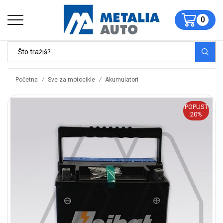
0
/
/
Početna
Sve za motocikle
Akumulatori
POPUST
20%