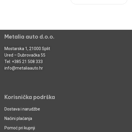
Metalia auto d.o.o.
Mostarska 1, 21000 Split
Ured – Dubrovačka 55
Tel:
+385 21 508 333
info@metaliaauto.hr
Korisnička podrška
Dostava i narudžbe
Načini plaćanja
Pomoć pri kupnji