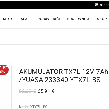
Iskoristite maksimalne popuste proizvoda u "Hit tjedna"
MOTO
ALATI
DOBAVLJAČI
POSLOVNICE
SHOP
PUST
AKUMULATOR TX7L 12V-7Ah
20%
/YUASA 233340 YTX7L-BS
82,39
€
65,91
€
Kat.br. YTX7L-BS