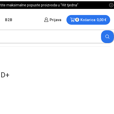
B2B
Prijava
Košarica
0,00
€
0
 D+