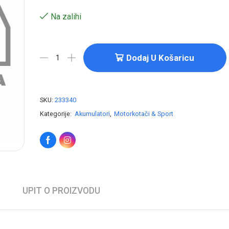
Na zalihi
Dodaj U Košaricu
SKU:
233340
Kategorije:
Akumulatori
,
Motorkotači & Sport
UPIT O PROIZVODU