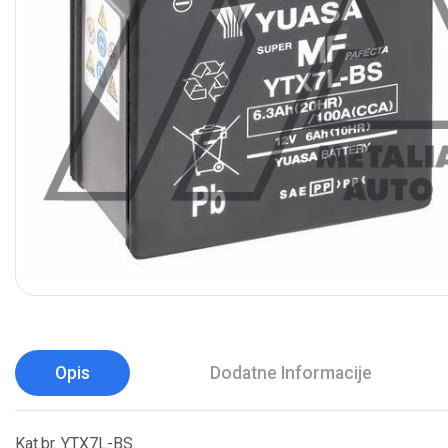
Opis
Dodatne Informacije
Kat.br. YTX7L-BS