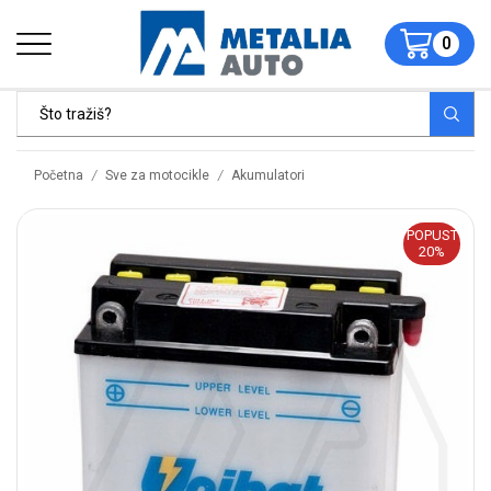
0
/
/
Početna
Sve za motocikle
Akumulatori
POPUST
20%