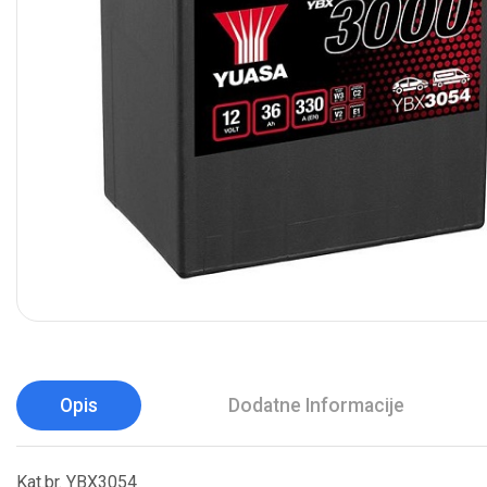
Opis
Dodatne Informacije
Kat.br. YBX3054