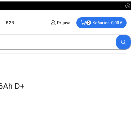
B2B
Prijava
Košarica
0,00
€
0
6Ah D+