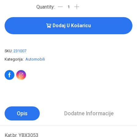
Dodaj U Košaricu
SKU:
231007
Kategorija:
Automobili
Opis
Dodatne Informacije
Kat.br. YBX3053