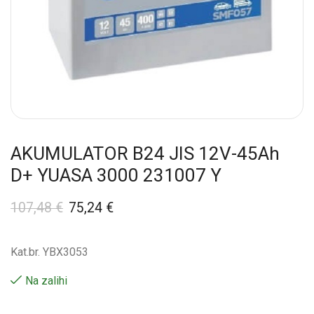
AKUMULATOR B24 JIS 12V-45Ah
D+ YUASA 3000 231007 Y
107,48
€
75,24
€
Kat.br. YBX3053
Na zalihi