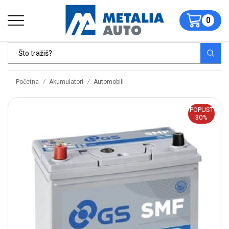
0
/
/
Početna
Akumulatori
Automobili
POPUST
30%