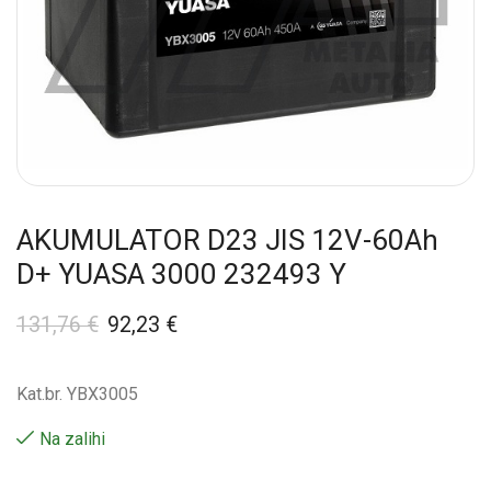
AKUMULATOR D23 JIS 12V-60Ah
D+ YUASA 3000 232493 Y
131,76
€
92,23
€
Kat.br. YBX3005
Na zalihi