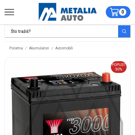
0
/
/
Početna
Akumulatori
Automobili
POPUST
30%