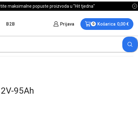
B2B
Prijava
Košarica
0,00
€
0
12V-95Ah