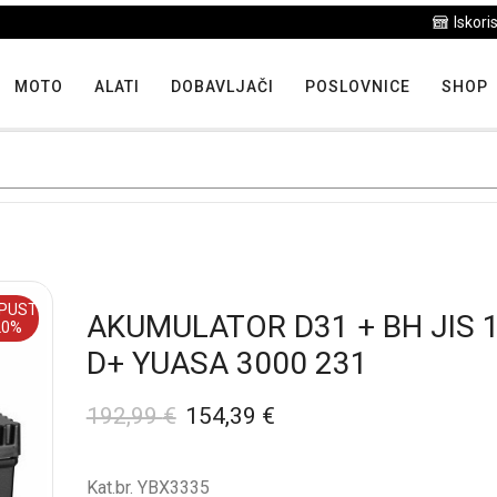
Iskoristite maksimalne popuste proizvoda u "Hit tjedna"
MOTO
ALATI
DOBAVLJAČI
POSLOVNICE
SHOP
PUST
AKUMULATOR D31 + BH JIS 
20%
D+ YUASA 3000 231
192,99
€
154,39
€
Kat.br. YBX3335