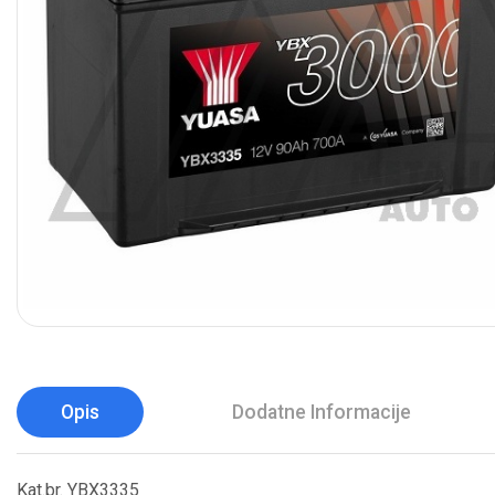
Opis
Dodatne Informacije
Kat.br. YBX3335