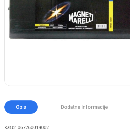
Opis
Dodatne Informacije
Kat.br. 067260019002