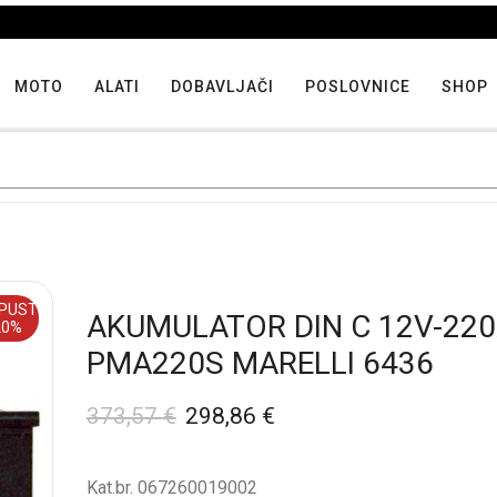
Iskoristite maksimalne popuste proizvoda u "Hit tjedna"
MOTO
ALATI
DOBAVLJAČI
POSLOVNICE
SHOP
PUST
AKUMULATOR DIN C 12V-220
20%
PMA220S MARELLI 6436
373,57
€
298,86
€
Kat.br. 067260019002