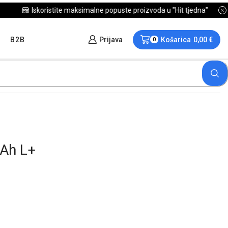
B2B
Prijava
Košarica
0,00
€
0
Ah L+