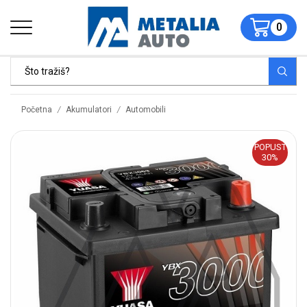
0
/
/
Početna
Akumulatori
Automobili
POPUST
30%