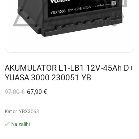
AKUMULATOR L1-LB1 12V-45Ah D+
YUASA 3000 230051 YB
97,00
€
67,90
€
Kat.br. YBX3063
Na zalihi