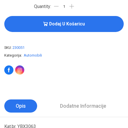
Dodaj U Košaricu
SKU:
230051
Kategorija:
Automobili
Opis
Dodatne Informacije
Kat.br. YBX3063