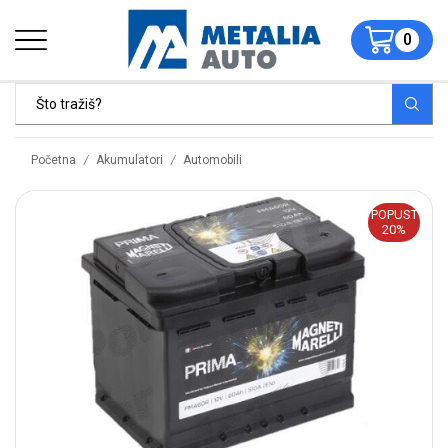
0
/
/
Početna
Akumulatori
Automobili
POPUST
20%