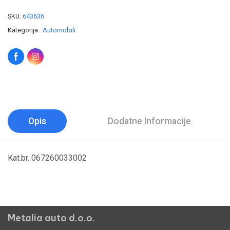
SKU:
643636
Kategorija:
Automobili
Opis
Dodatne Informacije
Kat.br. 067260033002
Metalia auto d.o.o.