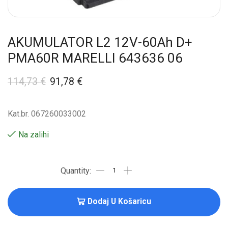
AKUMULATOR L2 12V-60Ah D+
PMA60R MARELLI 643636 06
114,73
€
91,78
€
Kat.br. 067260033002
Na zalihi
Dodaj U Košaricu