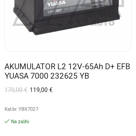
AKUMULATOR L2 12V-65Ah D+ EFB
YUASA 7000 232625 YB
170,00
€
119,00
€
Kat.br. YBX7027
Na zalihi