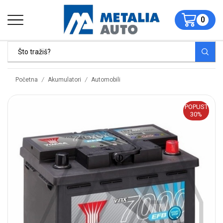
0
/
/
Početna
Akumulatori
Automobili
POPUST
30%