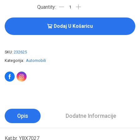
Dodaj U Košaricu
SKU:
232625
Kategorija:
Automobili
Opis
Dodatne Informacije
Kat.br. YBX7027