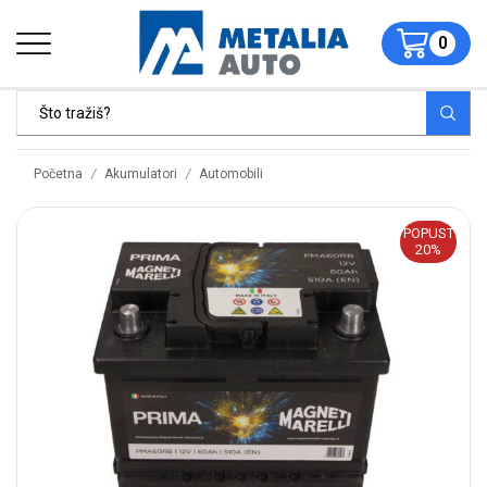
0
/
/
Početna
Akumulatori
Automobili
POPUST
20%