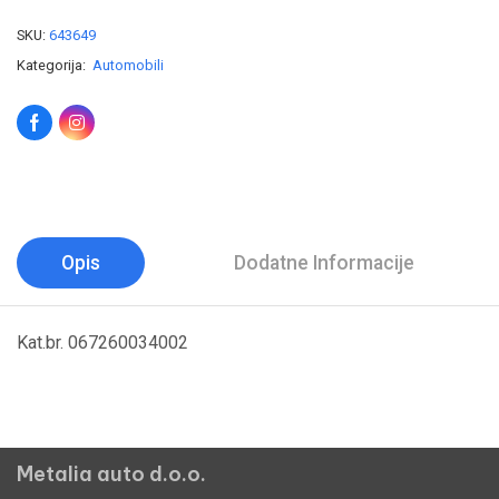
SKU:
643649
Kategorija:
Automobili
Opis
Dodatne Informacije
Kat.br. 067260034002
Metalia auto d.o.o.