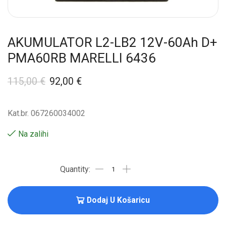
AKUMULATOR L2-LB2 12V-60Ah D+
PMA60RB MARELLI 6436
115,00
€
92,00
€
Kat.br. 067260034002
Na zalihi
Dodaj U Košaricu