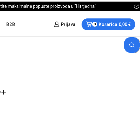
B2B
Prijava
Košarica
0,00
€
0
D+