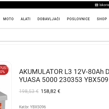
Iskoristite maksimalne popuste proizvoda u "Hit tjedna"
MOTO
ALATI
DOBAVLJAČI
POSLOVNICE
SHOP
PUST
AKUMULATOR L3 12V-80Ah 
20%
YUASA 5000 230353 YBX509
198,53
€
158,82
€
Kat.br. YBX5096