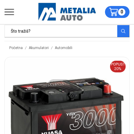
0
/
/
Početna
Akumulatori
Automobili
POPUST
20%