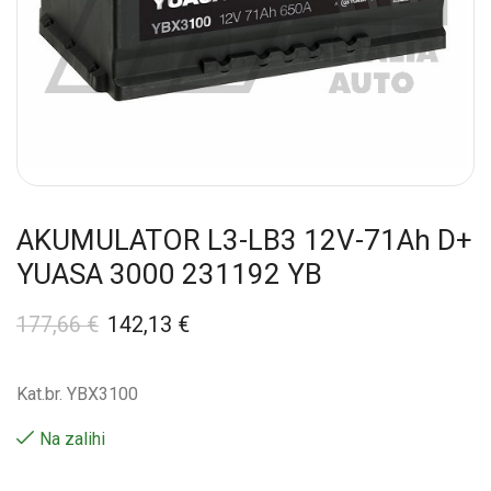
AKUMULATOR L3-LB3 12V-71Ah D+
YUASA 3000 231192 YB
177,66
€
142,13
€
Kat.br. YBX3100
Na zalihi