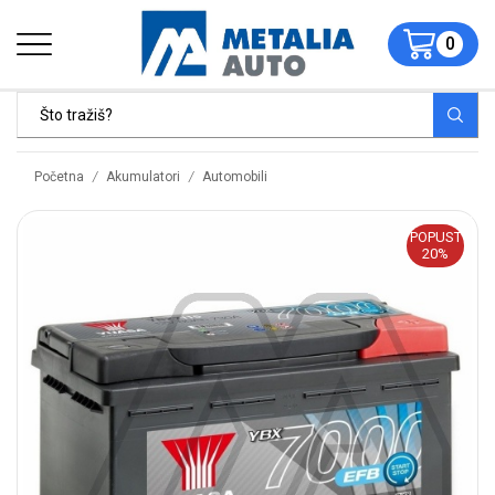
0
/
/
Početna
Akumulatori
Automobili
POPUST
20%