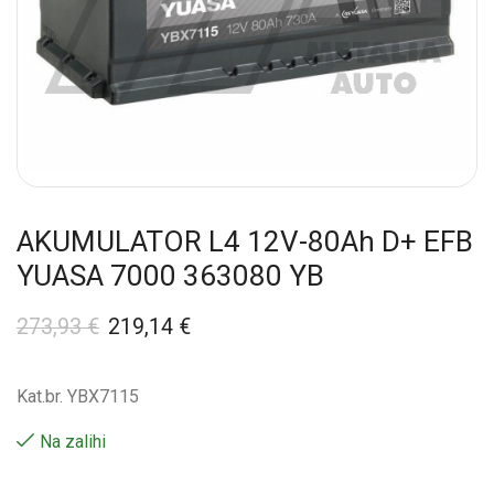
AKUMULATOR L4 12V-80Ah D+ EFB
YUASA 7000 363080 YB
273,93
€
219,14
€
Kat.br. YBX7115
Na zalihi