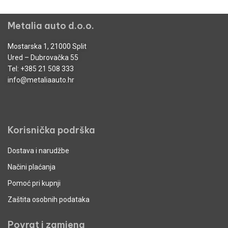
Metalia auto d.o.o.
Mostarska 1, 21000 Split
Ured – Dubrovačka 55
Tel:
+385 21 508 333
info@metaliaauto.hr
Korisnička podrška
Dostava i narudžbe
Načini plaćanja
Pomoć pri kupnji
Zaštita osobnih podataka
Povrat i zamjena