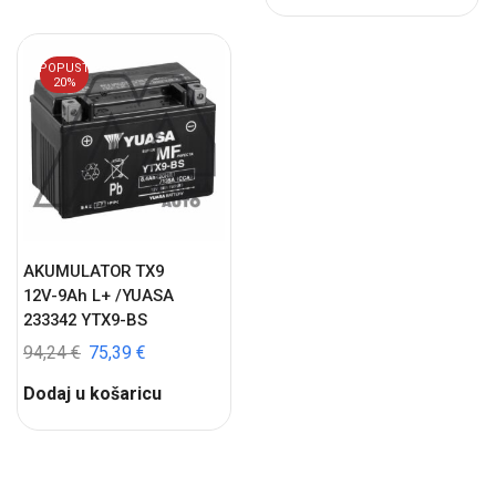
POPUST
20%
AKUMULATOR TX9
12V-9Ah L+ /YUASA
233342 YTX9-BS
94,24
€
75,39
€
Dodaj u košaricu