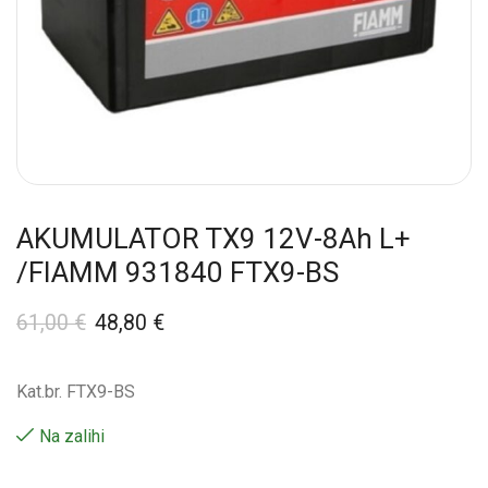
AKUMULATOR TX9 12V-8Ah L+
/FIAMM 931840 FTX9-BS
61,00
€
48,80
€
Kat.br. FTX9-BS
Na zalihi