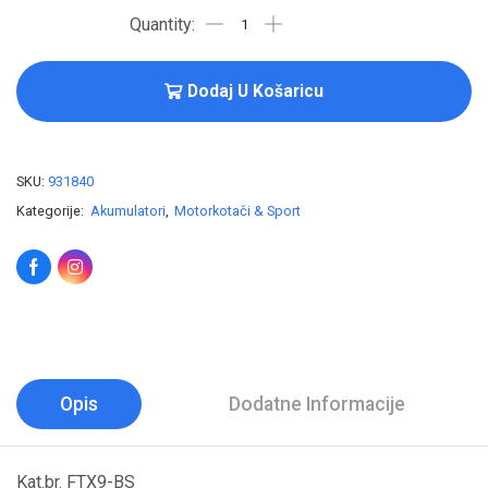
Dodaj U Košaricu
SKU:
931840
Kategorije:
Akumulatori
,
Motorkotači & Sport
Opis
Dodatne Informacije
Kat.br. FTX9-BS