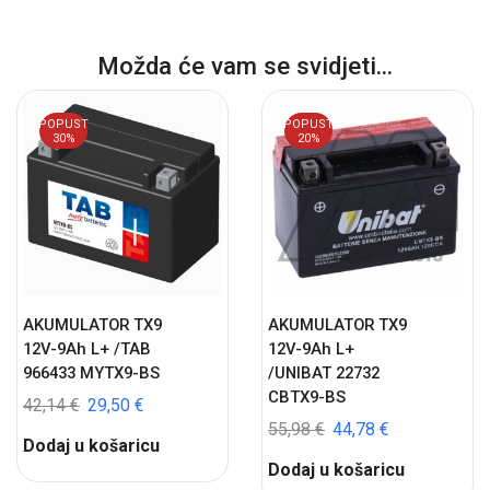
Možda će vam se svidjeti...
POPUST
POPUST
30%
20%
AKUMULATOR TX9
AKUMULATOR TX9
12V-9Ah L+ /TAB
12V-9Ah L+
966433 MYTX9-BS
/UNIBAT 22732
CBTX9-BS
42,14
€
29,50
€
55,98
€
44,78
€
Dodaj u košaricu
Dodaj u košaricu