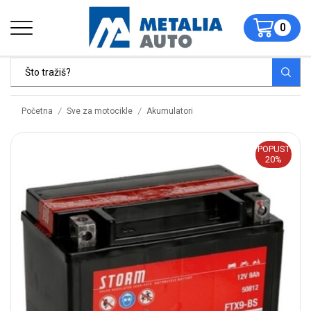
0
/
/
Početna
Sve za motocikle
Akumulatori
POPUST
20%