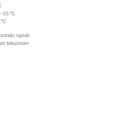
C
o –25 °C
 °C
otrebi isprati
nom tekućinom