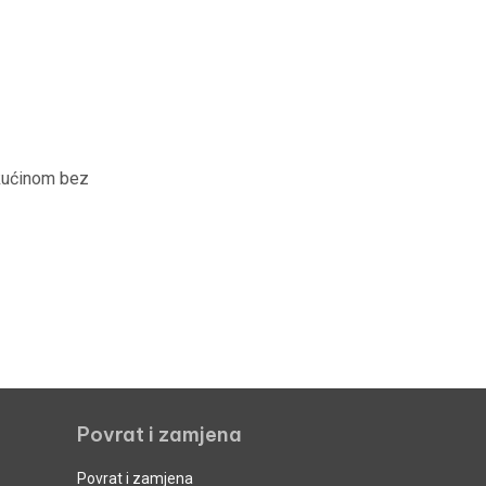
ekućinom bez
Povrat i zamjena
Povrat i zamjena