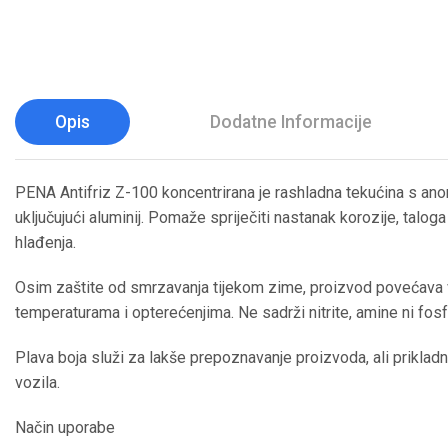
Opis
Dodatne Informacije
PENA Antifriz Z-100 koncentrirana je rashladna tekućina s anor
uključujući aluminij. Pomaže spriječiti nastanak korozije, talog
hlađenja.
Osim zaštite od smrzavanja tijekom zime, proizvod povećava v
temperaturama i opterećenjima. Ne sadrži nitrite, amine ni fosf
Plava boja služi za lakše prepoznavanje proizvoda, ali prikladno
vozila.
Način uporabe