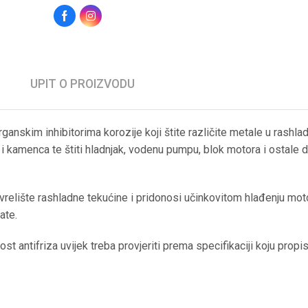
UPIT O PROIZVODU
ganskim inhibitorima korozije koji štite različite metale u rashl
a i kamenca te štiti hladnjak, vodenu pumpu, blok motora i ostale 
relište rashladne tekućine i pridonosi učinkovitom hlađenju mot
ate.
st antifriza uvijek treba provjeriti prema specifikaciji koju prop