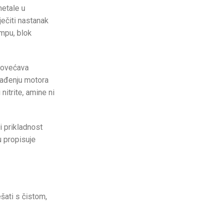
metale u
ječiti nastanak
umpu, blok
povećava
lađenju motora
nitrite, amine ni
i prikladnost
ju propisuje
šati s čistom,