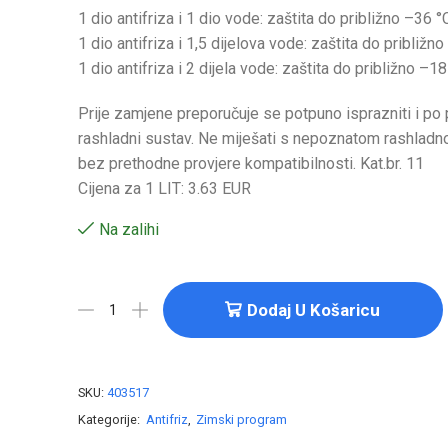
1 dio antifriza i 1 dio vode: zaštita do približno –36 °
1 dio antifriza i 1,5 dijelova vode: zaštita do približn
1 dio antifriza i 2 dijela vode: zaštita do približno –18
Prije zamjene preporučuje se potpuno isprazniti i po p
rashladni sustav. Ne miješati s nepoznatom rashlad
bez prethodne provjere kompatibilnosti. Kat.br. 11
Cijena za 1 LIT: 3.63 EUR
Na zalihi
Dodaj U Košaricu
SKU:
403517
Kategorije:
Antifriz
,
Zimski program