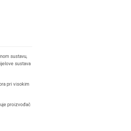
adnom sustavu,
dijelove sustava
ora pri visokim
isuje proizvođač