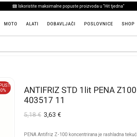
Iskoristite maksimalne popuste proizvoda u "Hit tjedna"
MOTO
ALATI
DOBAVLJAČI
POSLOVNICE
SHOP
PUST
ANTIFRIZ STD 1lit PENA Z100
30%
403517 11
5,18
€
3,63
€
PENA Antifriz Z-100 koncentrirana je rashladna tekuć