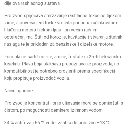
dijelova rashladnog sustava.
Proizvod sprječava smrzavanje rashladne tekućine tijekom
zime, a povećanjem točke vrelišta pridonosi učinkovitom
hlađenju motora tijekom ljeta i pri većim radnim
opterećenjima. Štiti od korozije, kavitacije i stvaranja štetnih
naslaga te je prikladan za benzinske i dizelske motore.
Formula ne sadrži nitrite, amine, fosfate ni 2-etilheksansku
kiselinu. Plava boja olakšava prepoznavanje proizvoda, no
kompatibilnost je potrebno provjeriti prema specifikaciji
koju propisuje proizvođač vozila.
Način uporabe
Proizvod je koncentrat i prije ulijevanja mora se pomiješati s
čistom, po mogućnosti demineraliziranom vodom:
34 % antifriza i 66 % vode: zaštita do približno –18 °C