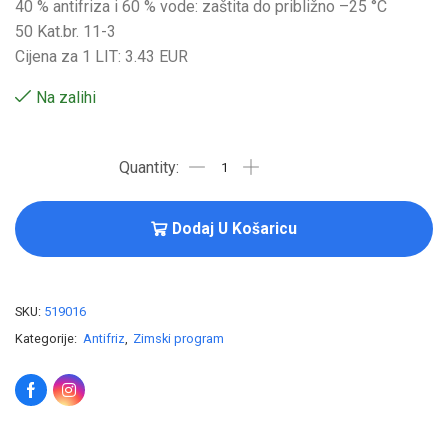
40 % antifriza i 60 % vode: zaštita do približno –25 °C
50 Kat.br. 11-3
Cijena za 1 LIT: 3.43 EUR
Na zalihi
Dodaj U Košaricu
SKU:
519016
Kategorije:
Antifriz
,
Zimski program