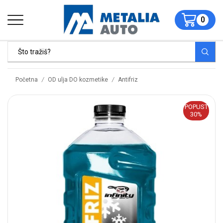
0
/
/
Početna
OD ulja DO kozmetike
Antifriz
POPUST
30%