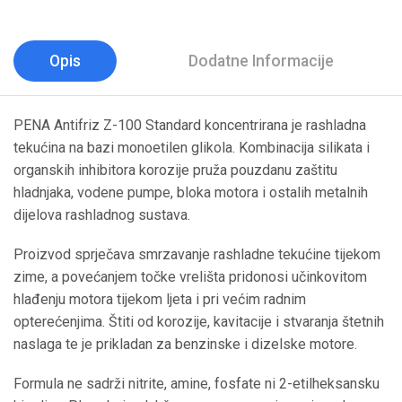
Opis
Dodatne Informacije
PENA Antifriz Z-100 Standard koncentrirana je rashladna
tekućina na bazi monoetilen glikola. Kombinacija silikata i
organskih inhibitora korozije pruža pouzdanu zaštitu
hladnjaka, vodene pumpe, bloka motora i ostalih metalnih
dijelova rashladnog sustava.
Proizvod sprječava smrzavanje rashladne tekućine tijekom
zime, a povećanjem točke vrelišta pridonosi učinkovitom
hlađenju motora tijekom ljeta i pri većim radnim
opterećenjima. Štiti od korozije, kavitacije i stvaranja štetnih
naslaga te je prikladan za benzinske i dizelske motore.
Formula ne sadrži nitrite, amine, fosfate ni 2-etilheksansku