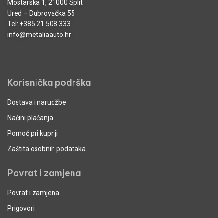
Mostarska 1, 21000 Split
Ured – Dubrovačka 55
Tel:
+385 21 508 333
info@metaliaauto.hr
Korisnička podrška
Dostava i narudžbe
Načini plaćanja
Pomoć pri kupnji
Zaštita osobnih podataka
Povrat i zamjena
Povrat i zamjena
Prigovori