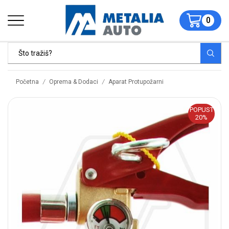
0
/
/
Početna
Oprema & Dodaci
Aparat Protupožarni
POPUST
20%