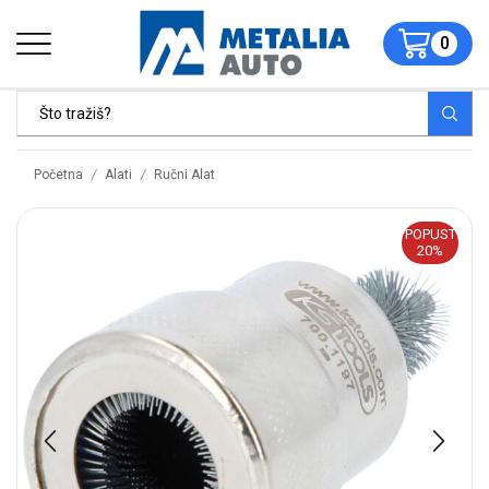
0
/
/
Početna
Alati
Ručni Alat
POPUST
20%