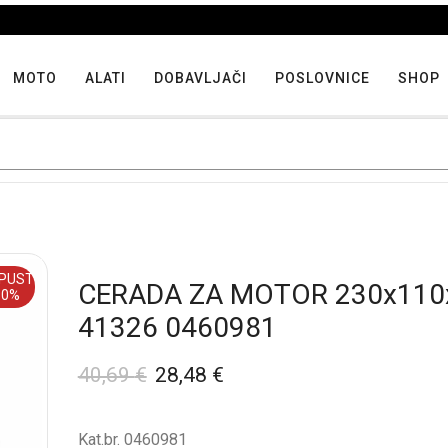
Iskoristite maksimalne popuste proizvoda u "Hit tjedna"
MOTO
ALATI
DOBAVLJAČI
POSLOVNICE
SHOP
PUST
CERADA ZA MOTOR 230x110
30%
41326 0460981
40,69
€
28,48
€
Kat.br. 0460981