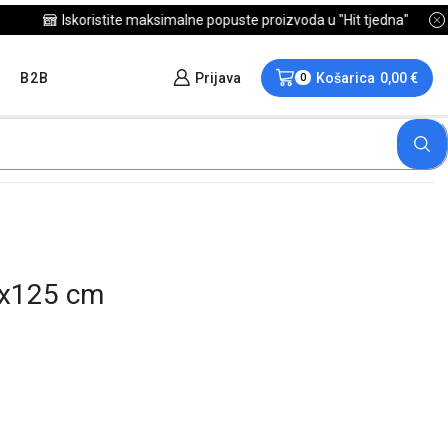
B2B
Prijava
Košarica
0,00
€
0
x125 cm