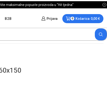
B2B
Prijava
Košarica
0,00
€
0
x60x150