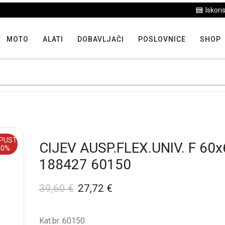
Iskoristite maksimalne popuste proizvoda u "Hit tjedna"
MOTO
ALATI
DOBAVLJAČI
POSLOVNICE
SHOP
PUST
CIJEV AUSP.FLEX.UNIV. F 60
30%
188427 60150
39,60
€
27,72
€
Kat.br. 60150