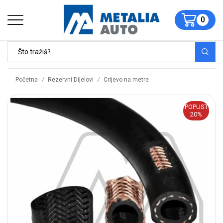
0
/
/
Početna
Rezervni Dijelovi
Crijevo na metre
POPUST
20%