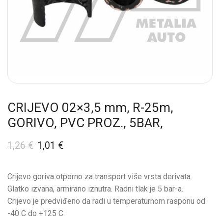
CRIJEVO 02×3,5 mm, R-25m,
GORIVO, PVC PROZ., 5BAR,
1,26
€
1,01
€
Crijevo goriva otporno za transport više vrsta derivata.
Glatko izvana, armirano iznutra. Radni tlak je 5 bar-a.
Crijevo je predviđeno da radi u temperaturnom rasponu od
-40 C do +125 C.