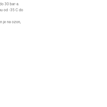
 do 30 bar-a.
nu od -35 C do
n je na ozon,
.