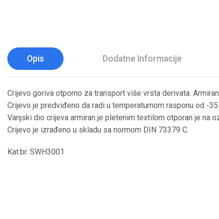
Opis
Dodatne Informacije
Crijevo goriva otporno za transport više vrsta derivata. Armirano
Crijevo je predviđeno da radi u temperaturnom rasponu od -35
Vanjski dio crijeva armiran je pletenim textilom otporan je na ozo
Crijevo je izrađeno u skladu sa normom DIN 73379 C.
Kat.br. SWH3001