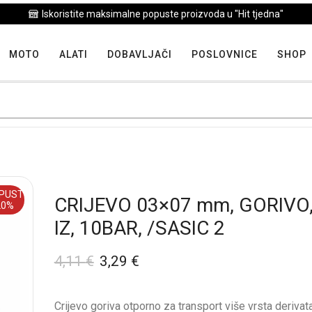
Iskoristite maksimalne popuste proizvoda u "Hit tjedna"
MOTO
ALATI
DOBAVLJAČI
POSLOVNICE
SHOP
PUST
CRIJEVO 03×07 mm, GORIVO
20%
IZ, 10BAR, /SASIC 2
4,11
€
3,29
€
Crijevo goriva otporno za transport više vrsta derivat