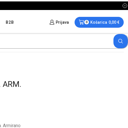
B2B
Prijava
Košarica
0,00
€
0
, ARM.
a. Armirano