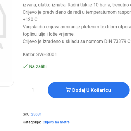
izvana, glatko iznutra. Radni tlak je 10 bar-a, trenutno
Crijevo je predviđeno da radi u temperaturnom raspo
+120 C.
Vanjski dio crijeva armiran je pletenim textilom otpora
toplinu, ulja i loše vrijeme.
Crijevo je izrađeno u skladu sa normom DIN 73379 C
Kat.br. SWH3001
Na zalihi
Dodaj U Košaricu
SKU:
28681
Kategorija:
Crijevo na metre