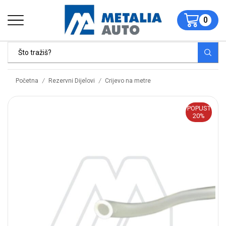
0
/
/
Početna
Rezervni Dijelovi
Crijevo na metre
POPUST
20%