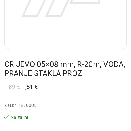
CRIJEVO 05×08 mm, R-20m, VODA,
PRANJE STAKLA PROZ
1,89
€
1,51
€
Kat.br. TB30005
Na zalihi