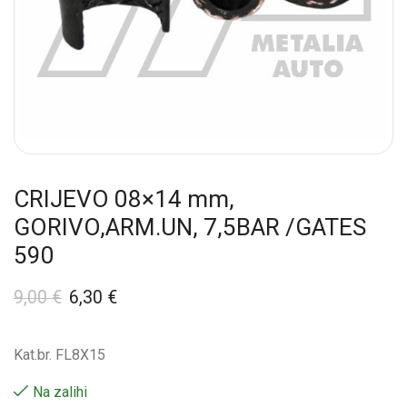
CRIJEVO 08×14 mm,
GORIVO,ARM.UN, 7,5BAR /GATES
590
9,00
€
6,30
€
Kat.br. FL8X15
Na zalihi