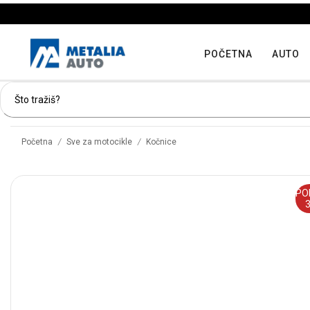
POČETNA
AUTO
/
/
Početna
Sve za motocikle
Kočnice
PO