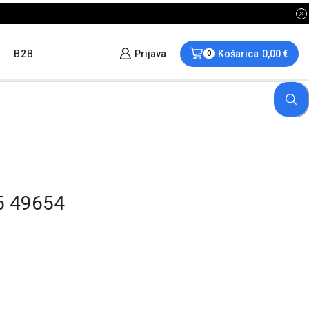
B2B
Prijava
Košarica
0,00
€
0
5 49654