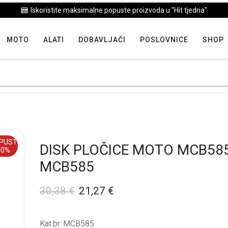
Iskoristite maksimalne popuste proizvoda u "Hit tjedna"
MOTO
ALATI
DOBAVLJAČI
POSLOVNICE
SHOP
PUST
DISK PLOČICE MOTO MCB58
30%
MCB585
30,38
€
21,27
€
Kat.br. MCB585