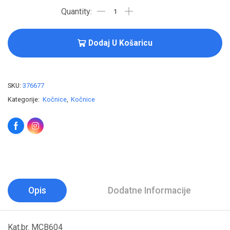
Dodaj U Košaricu
SKU:
376677
Kategorije:
Kočnice
,
Kočnice
Opis
Dodatne Informacije
Kat.br. MCB604