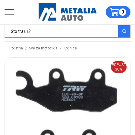
0
/
/
Početna
Sve za motocikle
Kočnice
POPUST
30%