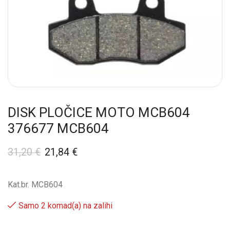
DISK PLOČICE MOTO MCB604
376677 MCB604
31,20
€
21,84
€
Kat.br. MCB604
Samo 2 komad(a) na zalihi