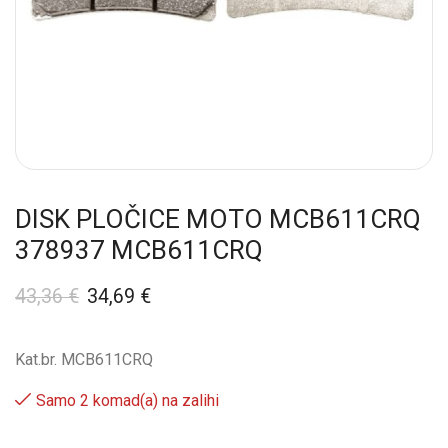
DISK PLOČICE MOTO MCB611CRQ
378937 MCB611CRQ
43,36
€
34,69
€
Kat.br. MCB611CRQ
Samo 2 komad(a) na zalihi