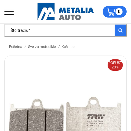
0
/
/
Početna
Sve za motocikle
Kočnice
POPUST
20%