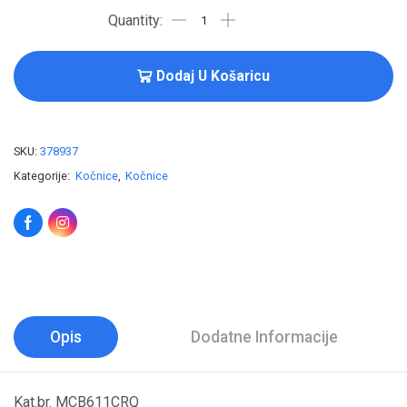
Dodaj U Košaricu
SKU:
378937
Kategorije:
Kočnice
,
Kočnice
Opis
Dodatne Informacije
Kat.br. MCB611CRQ