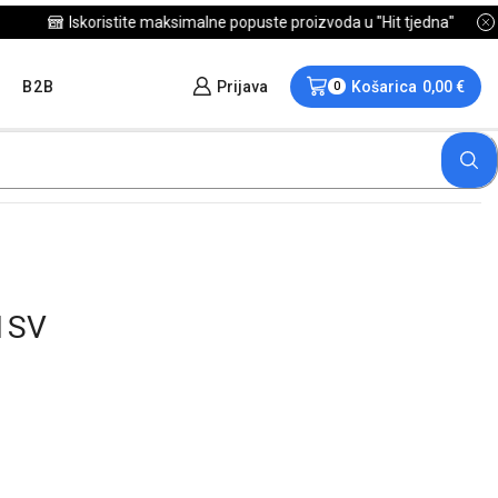
B2B
Prijava
Košarica
0,00
€
0
1SV