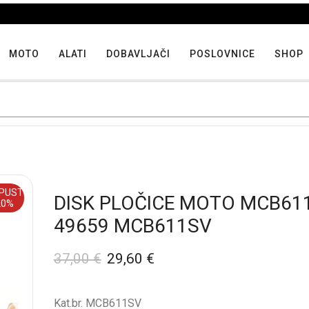
Iskoristite maksimalne popuste proizvoda u "Hit tjedna"
MOTO
ALATI
DOBAVLJAČI
POSLOVNICE
SHOP
PUST
DISK PLOČICE MOTO MCB61
20%
49659 MCB611SV
37,00
€
29,60
€
Kat.br. MCB611SV