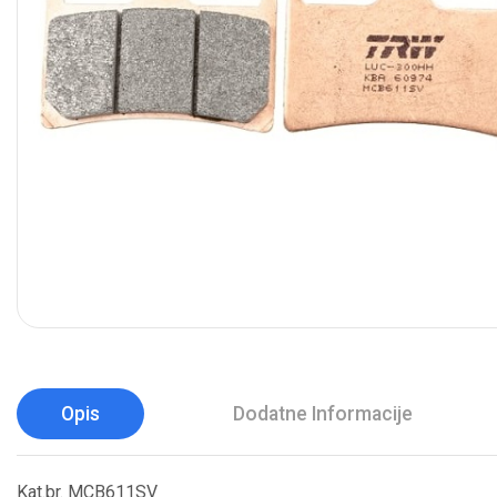
Opis
Dodatne Informacije
Kat.br. MCB611SV