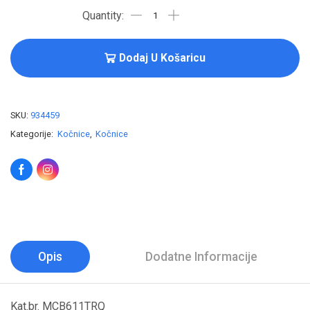
Dodaj U Košaricu
SKU:
934459
Kategorije:
Kočnice
,
Kočnice
Opis
Dodatne Informacije
Kat.br. MCB611TRQ