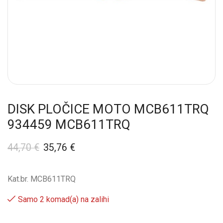
DISK PLOČICE MOTO MCB611TRQ
934459 MCB611TRQ
44,70
€
35,76
€
Kat.br. MCB611TRQ
Samo 2 komad(a) na zalihi