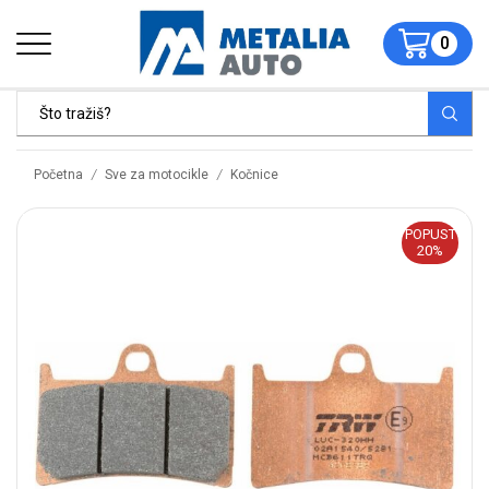
0
/
/
Početna
Sve za motocikle
Kočnice
POPUST
20%