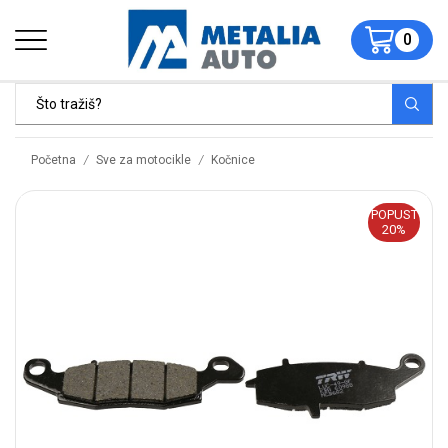
0
/
/
Početna
Sve za motocikle
Kočnice
POPUST
20%