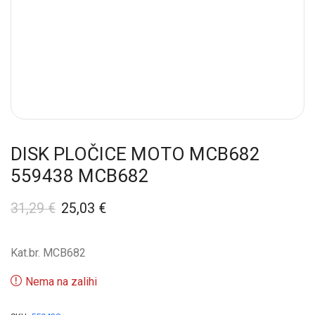
DISK PLOČICE MOTO MCB682
559438 MCB682
31,29
€
25,03
€
Kat.br. MCB682
Nema na zalihi