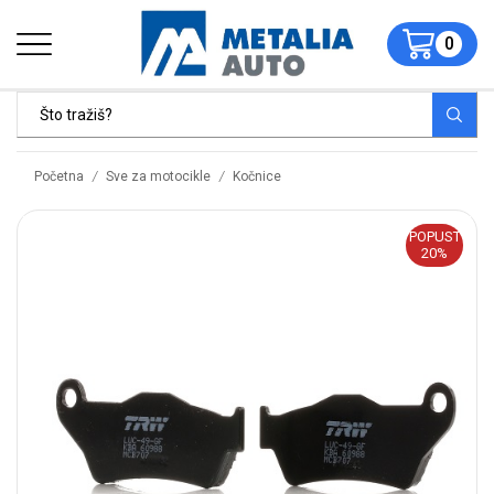
0
/
/
Početna
Sve za motocikle
Kočnice
POPUST
20%