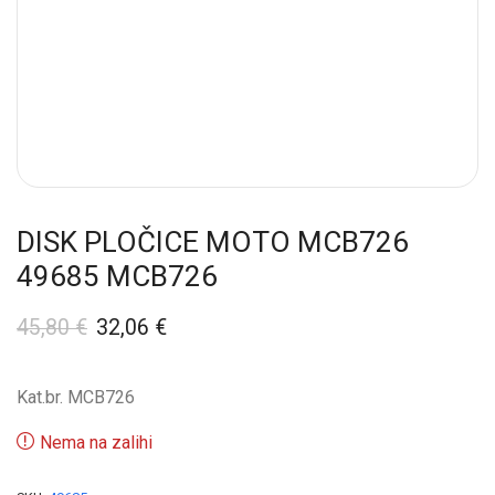
DISK PLOČICE MOTO MCB726
49685 MCB726
45,80
€
32,06
€
Kat.br. MCB726
Nema na zalihi