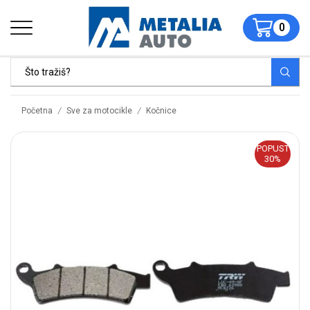
0
/
/
Početna
Sve za motocikle
Kočnice
POPUST
30%