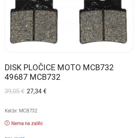
DISK PLOČICE MOTO MCB732
49687 MCB732
39,05
€
27,34
€
Kat.br. MCB732
Nema na zalihi