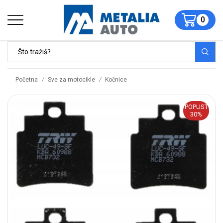
0
/
/
Početna
Sve za motocikle
Kočnice
POPUST
30%