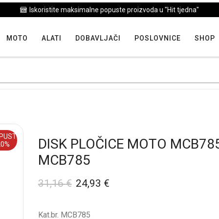
Iskoristite maksimalne popuste proizvoda u "Hit tjedna"
MOTO
ALATI
DOBAVLJAČI
POSLOVNICE
SHOP
PUST
DISK PLOČICE MOTO MCB78
20%
MCB785
31,16
€
24,93
€
Kat.br. MCB785