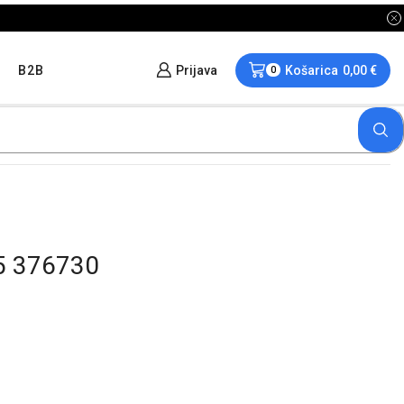
B2B
Prijava
Košarica
0,00
€
0
5 376730