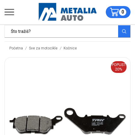
0
/
/
Početna
Sve za motocikle
Kočnice
POPUST
20%