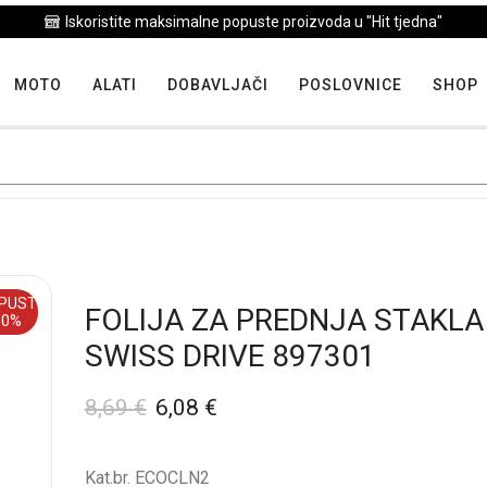
Iskoristite maksimalne popuste proizvoda u "Hit tjedna"
MOTO
ALATI
DOBAVLJAČI
POSLOVNICE
SHOP
PUST
FOLIJA ZA PREDNJA STAKLA
30%
SWISS DRIVE 897301
8,69
€
6,08
€
Kat.br. ECOCLN2