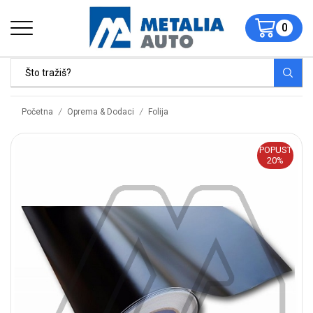
0
/
/
Početna
Oprema & Dodaci
Folija
POPUST
20%