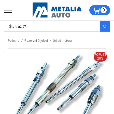
0
/
/
Početna
Rezervni Dijelovi
Grijač motora
POPUST
20%