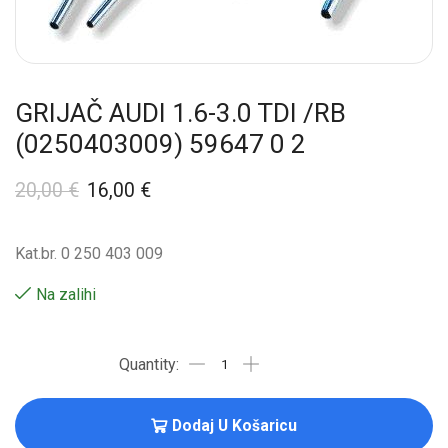
GRIJAČ AUDI 1.6-3.0 TDI /RB
(0250403009) 59647 0 2
20,00
€
16,00
€
Kat.br. 0 250 403 009
Na zalihi
Dodaj U Košaricu