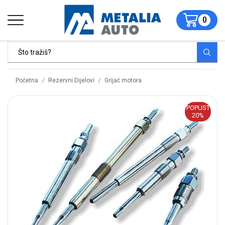
0
/
/
Početna
Rezervni Dijelovi
Grijač motora
POPUST
20%