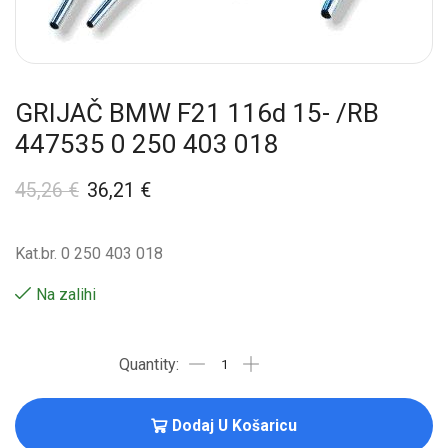
GRIJAČ BMW F21 116d 15- /RB
447535 0 250 403 018
45,26
€
36,21
€
Kat.br. 0 250 403 018
Na zalihi
Dodaj U Košaricu