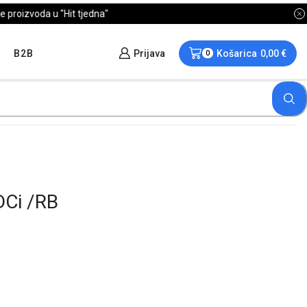
B2B
Prijava
Košarica
0,00
€
0
Ci /RB