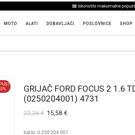
Iskoristite maksimalne popuste proizvoda u "Hit tjedna"
MOTO
ALATI
DOBAVLJAČI
POSLOVNICE
SHOP
PUST
GRIJAČ FORD FOCUS 2 1.6 TD
30%
(0250204001) 4731
22,26
€
15,58
€
Kat.br. 0 250 204 001