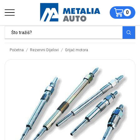
0
/
/
Početna
Rezervni Dijelovi
Grijač motora