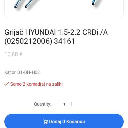
Grijač HYUNDAI 1.5-2.2 CRDi /A
(0250212006) 34161
10,68
€
Kat.br. 01-0H-H02
Samo 2 komad(a) na zalihi
Dodaj U Košaricu