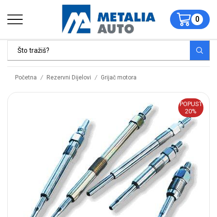
0
/
/
Početna
Rezervni Dijelovi
Grijač motora
POPUST
20%