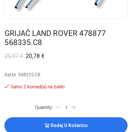
GRIJAČ LAND ROVER 478877
568335.C8
25,97
€
20,78
€
Kat.br. 568335.C8
Samo 2 komad(a) na zalihi
Dodaj U Košaricu