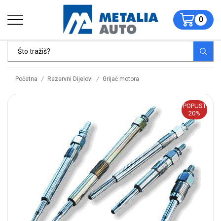
0
/
/
Početna
Rezervni Dijelovi
Grijač motora
POPUST
20%