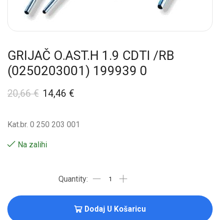
GRIJAČ O.AST.H 1.9 CDTI /RB
(0250203001) 199939 0
20,66
€
14,46
€
Kat.br. 0 250 203 001
Na zalihi
Dodaj U Košaricu