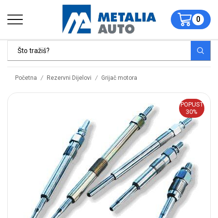
0
/
/
Početna
Rezervni Dijelovi
Grijač motora
POPUST
30%